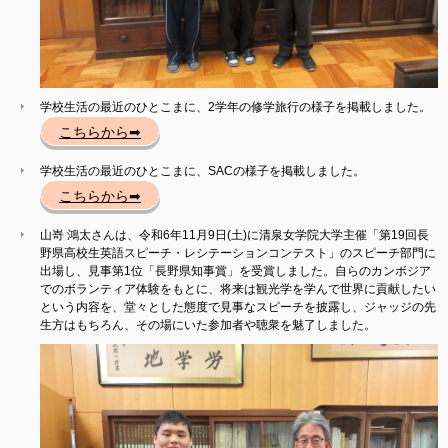
学校生活の最近のひとこまに、2学年の修学旅行の様子を掲載しました。
こちらから➡
学校生活の最近のひとこまに、SACの様子を掲載しました。
こちらから➡
山嵜 鴻太さんは、令和6年11月9日(土)に清泉女学院大学主催「第19回長
野県高校生英語スピーチ・レシテーションコンテスト」のスピーチ部門に
出場し、見事第1位「長野県知事賞」を受賞しました。自らのカンボジア
でのボランティア体験をもとに、将来は観光学を学んで世界に貢献したい
という内容を、堂々とした態度で見事なスピーチを披露し、ジャッジの先
生方はもちろん、その場にいた参加者や聴衆を魅了しました。