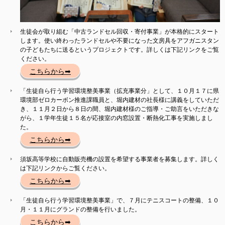
生徒会が取り組む「中古ランドセル回収・寄付事業」が本格的にスタート
します。使い終わったランドセルや不要になった文房具をアフガニスタン
の子どもたちに送るというプロジェクトです。詳しくは下記リンクをご覧
ください。
こちらから➡
「生徒自ら行う学習環境整美事業（拡充事業分」として、１０月１７に県
環境部ゼロカーボン推進課職員と、堀内建材の社長様に講義をしていただ
き、１１月２日から８日の間、堀内建材様のご指導・ご助言をいただきな
がら、１学年生徒１５名が応接室の内窓設置・断熱化工事を実施しまし
た。
こちらから➡
須坂高等学校に自動販売機の設置を希望する事業者を募集します。詳しく
は下記リンクからご覧ください。
こちらから➡
「生徒自ら行う学習環境整美事業」で、７月にテニスコートの整備、１０
月・１１月にグランドの整備を行いました。
こちらから➡