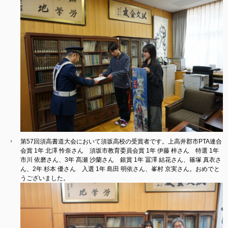
第57回須高書道大会において須坂高校の受賞者です。上高井郡市PTA連合
会賞 1年 北澤 怜奈さん 須坂市教育委員会賞 1年 伊藤 梓さん 特選 1年
市川 依磨さん、3年 髙瀬 沙蘭さん 銀賞 1年 冨澤 結花さん、篠塚 真衣さ
ん、2年 杉本 優さん 入選 1年 島田 明依さん、峯村 京実さん。おめでと
うございました。