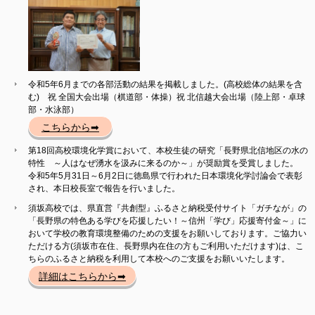
令和5年6月までの各部活動の結果を掲載しました。(高校総体の結果を含
む) 祝 全国大会出場（棋道部・体操）祝 北信越大会出場（陸上部・卓球
部・水泳部）
こちらから➡
第18回高校環境化学賞において、本校生徒の研究「長野県北信地区の水の
特性 ～人はなぜ湧水を汲みに来るのか～」が奨励賞を受賞しました。
令和5年5月31日～6月2日に徳島県で行われた日本環境化学討論会で表彰
され、本日校長室で報告を行いました。
須坂高校では、県直営『共創型』ふるさと納税受付サイト「ガチなが」の
「長野県の特色ある学びを応援したい！～信州「学び」応援寄付金～」に
おいて学校の教育環境整備のための支援をお願いしております。ご協力い
ただける方(須坂市在住、長野県内在住の方もご利用いただけます)は、こ
ちらのふるさと納税を利用して本校へのご支援をお願いいたします。
詳細はこちらから➡