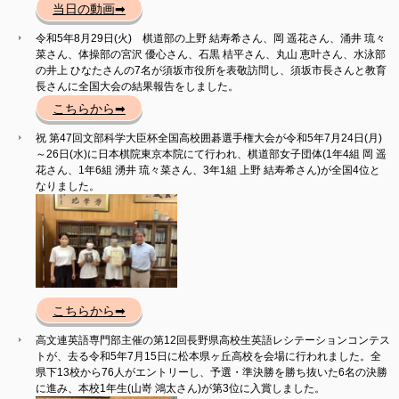
当日の動画➡
令和5年8月29日(火) 棋道部の上野 結寿希さん、岡 遥花さん、涌井 琉々
菜さん、体操部の宮沢 優心さん、石黒 桔平さん、丸山 恵叶さん、水泳部
の井上 ひなたさんの7名が須坂市役所を表敬訪問し、須坂市長さんと教育
長さんに全国大会の結果報告をしました。
こちらから➡
祝 第47回文部科学大臣杯全国高校囲碁選手権大会が令和5年7月24日(月)
～26日(水)に日本棋院東京本院にて行われ、棋道部女子団体(1年4組 岡 遥
花さん、1年6組 湧井 琉々菜さん、3年1組 上野 結寿希さん)が全国4位と
なりました。
こちらから➡
高文連英語専門部主催の第12回長野県高校生英語レシテーションコンテス
トが、去る令和5年7月15日に松本県ヶ丘高校を会場に行われました。全
県下13校から76人がエントリーし、予選・準決勝を勝ち抜いた6名の決勝
に進み、本校1年生(山嵜 鴻太さん)が第3位に入賞しました。