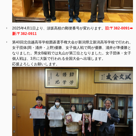
2025年4月1日より、須坂高校の郵便番号が変わります。
旧:〒382-0091➡
新:〒382-0911
第40回北信越高等学校囲碁選手権大会が新潟県立新潟高等学校で行われ、
女子団体(岡・涌井・上野)優勝、女子個人戦で岡が優勝、涌井が準優勝と
なりました。男女B級戦では丸山が第三位となりました。女子団体・女子
個人戦は、3月に大阪で行われる全国大会へ出場します。
応援よろしくお願いします。