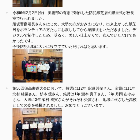
令和6年2月2日(金) 美術部の有志で制作した防犯紙芝居の贈呈式が校長
室で行われました。
須坂警察署長さんをはじめ、大勢の方がおみえになり、出来上がった紙芝
居をボランティアの方たちにお渡ししてから感謝状をいただきました。デ
ジタルで制作したため、明るく、美しい仕上がりで、喜んでいただけて良
かったです。
今後防犯活動に大いに役立てていただければと思います。
第56回須高書道大会において、特選には2年 高瀬 沙蘭さん、金賞には1年
北村 結菜さん、杉本 優さん、銀賞は1年 瀧本 真子さん、2年 月岡 あゆみ
さん、入選に3年 峯村 成実さんがそれぞれ受賞され、地域に根ざした高校
としての姿を発揮されました。おめでとうございます。