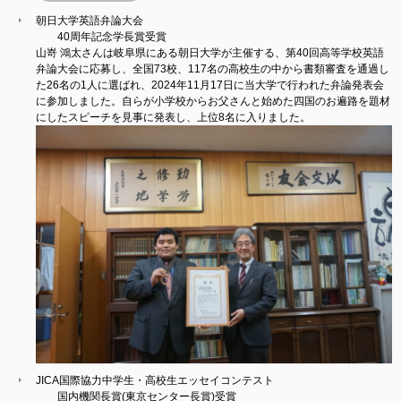
朝日大学英語弁論大会
40周年記念学長賞受賞
山嵜 鴻太さんは岐阜県にある朝日大学が主催する、第40回高等学校英語
弁論大会に応募し、全国73校、117名の高校生の中から書類審査を通過し
た26名の1人に選ばれ、2024年11月17日に当大学で行われた弁論発表会
に参加しました。自らが小学校からお父さんと始めた四国のお遍路を題材
にしたスピーチを見事に発表し、上位8名に入りました。
JICA国際協力中学生・高校生エッセイコンテスト
国内機関長賞(東京センター長賞)受賞