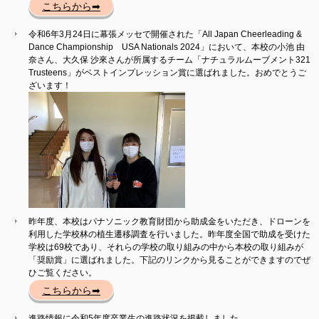
こちらから➡
令和6年3月24日に幕張メッセで開催された「All Japan Cheerleading &
Dance Championship USA Nationals 2024」において、本校の小池 由
奈さん、大久保 沙來さんが所属するチーム「ナチュラルムーブメント321
Trusteens」がベストインプレッション賞に選ばれました。おめでとうご
ざいます！
昨年度、本校はパナソニック教育財団から助成金をいただき、ドローンを
利用した学校林の植生遷移調査を行いました。昨年度全国で助成を受けた
学校は69校であり、それらの学校の取り組みの中から本校の取り組みが
「奨励賞」に選ばれました。下記のリンクから見ることができますのでぜ
ひご覧ください。
こちらから➡
進路情報に令和5年度卒業生の進路状況を掲載しました。