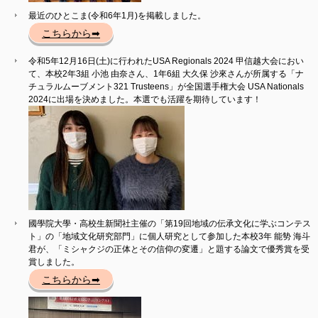
最近のひとこま(令和6年1月)を掲載しました。
こちらから➡
令和5年12月16日(土)に行われたUSA Regionals 2024 甲信越大会におい
て、本校2年3組 小池 由奈さん、1年6組 大久保 沙來さんが所属する「ナ
チュラルムーブメント321 Trusteens」が全国選手権大会 USA Nationals
2024に出場を決めました。本選でも活躍を期待しています！
國學院大學・高校生新聞社主催の「第19回地域の伝承文化に学ぶコンテス
ト」の「地域文化研究部門」に個人研究として参加した本校3年 能㔟 海斗
君が、「ミシャクジの正体とその信仰の変遷」と題する論文で優秀賞を受
賞しました。
こちらから➡