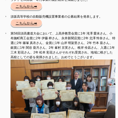
こちらから➡
須坂高等学校の自動販売機設置事業者の公募結果を発表します。
こちらから➡
第58回須高書道大会において、上高井教育会賞に1年 滝澤 愛未さん、小
布施町商工会賞に2年 伊藤 梓さん、永井新聞店賞に2年 北澤 怜奈さん、特
選に2年 篠塚 真衣さん、金賞に1年 山岸 明架里さん、2年 竹本 葵さん、
銀賞に1年 関谷 葵月さん、2年 峯村 京実さん、根岸 伶凪さん、入選に1年
三木 彩花さん、2年 松本 彩花さんがそれぞれ受賞され、地域に根ざした
高校としての姿を発揮されました。おめでとうございます。