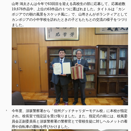
山嵜 鴻太さんは今年で63回目を迎える高校生の部に応募して、応募総数
19,676作品中、上位の63作品の１つに選ばれました。タイトルは「カン
ボジアでの朝の風景をスケッチ風に」で、山嵜さんがボランティアとして
カンボジアの小中学校を訪れたときの子どもたちとの交流の様子をつづり
ました。
今年度、須坂警察署から「信州グッドチャリダーモデル校」に本校が指定
され、校長室で指定証を受け取りました。また、指定式の前には、校風委
員会正副委員長と須坂警察署の警察官とで登校生徒に対しヘルメットの着
用や自転車の運転を呼びかけました。