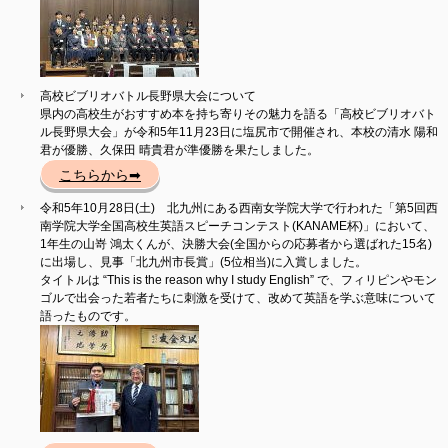
高校ビブリオバトル長野県大会について
県内の高校生がおすすめ本を持ち寄りその魅力を語る「高校ビブリオバト
ル長野県大会」が令和5年11月23日に塩尻市で開催され、本校の清水 陽和
君が優勝、久保田 晴貴君が準優勝を果たしました。
こちらから➡
令和5年10月28日(土) 北九州にある西南女学院大学で行われた「第5回西
南学院大学全国高校生英語スピーチコンテスト(KANAME杯)」において、
1年生の山嵜 鴻太くんが、決勝大会(全国からの応募者から選ばれた15名)
に出場し、見事「北九州市長賞」(5位相当)に入賞しました。
タイトルは “This is the reason why I study English” で、フィリピンやモン
ゴルで出会った若者たちに刺激を受けて、改めて英語を学ぶ意味について
語ったものです。