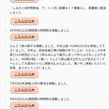
「ふるさと信州寄附金」で、１１月に図書を１７冊購入し、図書館に配架
しました。
こちらから➡
10月4日(土)公開授業の時間割を掲載しました。
こちらから➡
りんどう祭の様子を掲載しました。今年は述べ4,040人の方が来校して下
さいました。今年は、校舎改修工事の制限の中でしたが、だからこそ今年
度だけの特別なりんどう祭をみんなで協力し合って作り上げることができ
ました。3日間の熱い（暑い）りんどう祭は盛大な打ち上げ花火をフィナ
ーレとして大成功のうちに閉祭をむかえました。暑い中ご来校いただいた
皆様、ありがとうございました。
こちらから➡
7月31日(木)
体験入学の要項
を掲載しました。
こちらから➡
5月31日(土)公開授業の時間割を掲載しました。
こちらから➡