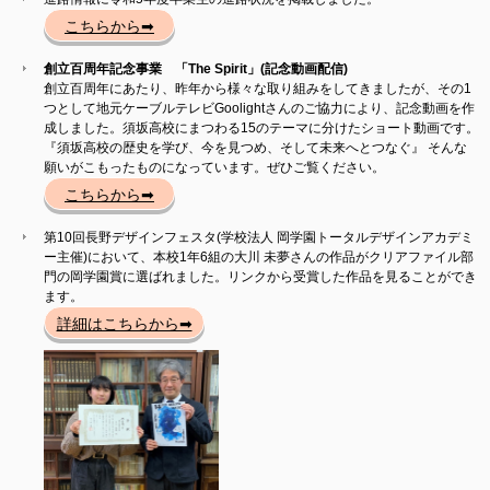
こちらから➡
創立百周年記念事業 「The Spirit」(記念動画配信)
創立百周年にあたり、昨年から様々な取り組みをしてきましたが、その1
つとして地元ケーブルテレビGoolightさんのご協力により、記念動画を作
成しました。須坂高校にまつわる15のテーマに分けたショート動画です。
『須坂高校の歴史を学び、今を見つめ、そして未来へとつなぐ』 そんな
願いがこもったものになっています。ぜひご覧ください。
こちらから➡
第10回長野デザインフェスタ(学校法人 岡学園トータルデザインアカデミ
ー主催)において、本校1年6組の大川 未夢さんの作品がクリアファイル部
門の岡学園賞に選ばれました。リンクから受賞した作品を見ることができ
ます。
詳細はこちらから➡