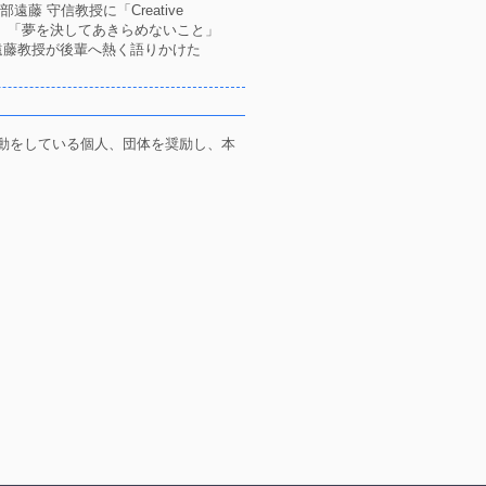
 守信教授に「Creative
と」「夢を決してあきらめないこと」
そこで、遠藤教授が後輩へ熱く語りかけた
。
動をしている個人、団体を奨励し、本