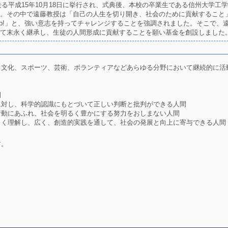
平成15年10月18日に挙行され、式典後、本校の卒業生である信州大学工学部遠藤
きました。その中で遠藤教授は「自己の人生を切り開き、社会のために貢献するこ
d never give up!」と、強い意志を持ってチャレンジすることを強調されました。
母校の精神として末永く継承し、生徒の人間形成に貢献することを願い基金を創設しました
、文化、スポーツ、芸術、ボランティアなどあらゆる分野において継続的に活
間
に対し、科学的認識にもとづいて正しい判断と批判ができる人間
行動にあふれ、社会を明るく豊かにする努力をおしまない人間
しく理解し、広く、創造的実践を通して、社会の発展と向上に寄与できる人間
す。