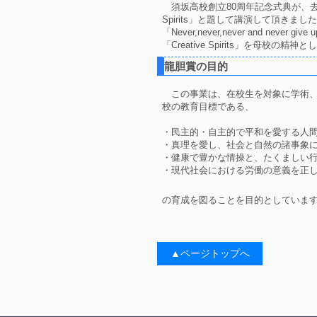
須坂高校創立80周年記念式典が、去る
Spirits」と題して講演して頂
「Never,never,never an
「Creative Spirits」を
龍胆賞の目的
この事業は、在校生を対象に学術
校の教育目標である、
・民主的・自主的で平和を愛する人
・真理を愛し、社会と自然の諸事象
・健康で豊かな情操と、たくましい
・現代社会における労働の意義を正
の育成を図ることを目的としていま
▲ページトップへ