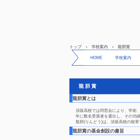
トップ
›
学校案内
›
龍胆賞
HOME
学校案内
龍 胆 賞
龍胆賞とは
須坂高校では同窓会により、学術
年に数名受賞者を選出し、その功績
龍胆(りんどう)は、須坂高校の校章
龍胆賞の基金創設の趣旨