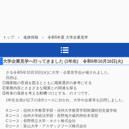
トップ
›
進路情報
›
令和5年度 大学企業見学
大学企業見学へ行ってきました (1年生) 令和5年10月10日(火)
さる令和5年10月10日(火)に大学・企業見学会が催されました。
目的は、
①職業観の育成を図るとともに職業選択の参考にする
②業務内容とさまざまな職業との関連を探る
③将来の進路を考える動機づけとする、の３つです。
1年生全員が以下の全8コースに分かれ、大学や企業等を訪問しました。
Aコース：信州大学教育学部・信州大学教育学部附属特別支援学校
Bコース：信州大学経法学部・長野地方裁判所松本支部
Cコース：長野県立大学・ホクト株式会社
Dコース：富山大学・アスザックフーズ株式会社