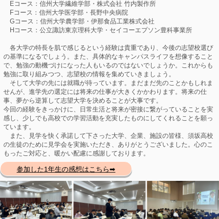
Eコース：信州大学繊維学部・株式会社 竹内製作所
Fコース：信州大学医学部・長野中央病院
Gコース：信州大学農学部・伊那食品工業株式会社
Hコース：公立諏訪東京理科大学・セイコーエプソン豊科事業所
各大学の特長を肌で感じるという経験は貴重であり、今後の志望校選び
の基準になるでしょう。また、具体的なキャンパスライフを想像すること
で、勉強の動機づけになった人もいるのではないでしょうか。これからも
勉強に取り組みつつ、志望校の情報を集めていきましょう。
そして大学の先には就職が待っています。まだまだ先のことかもしれま
せんが、進学先の選定には将来の仕事が大きくかかわります。将来の仕
事、夢から逆算して志望大学を決めることが大事です。
今回の経験をきっかけに、日常生活と将来が密接に繋がっていることを実
感し、少しでも高校での学習活動を充実したものにしてくれることを願っ
ています。
また、見学を快く承諾して下さった大学、企業、施設の皆様、須坂高校
の生徒のために見学会を実施いただき、ありがとうございました。心のこ
もったご対応と、暖かい配慮に感謝しております。
参加した1年生の感想はこちら➡