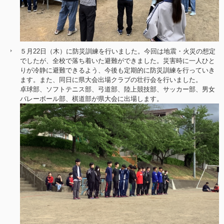
５月22日（木）に防災訓練を行いました。今回は地震・火災の想定
でしたが、全校で落ち着いた避難ができました。災害時に一人ひと
りが冷静に避難できるよう、今後も定期的に防災訓練を行っていき
ます。また、同日に県大会出場クラブの壮行会を行いました。
卓球部、ソフトテニス部、弓道部、陸上競技部、サッカー部、男女
バレーボール部、棋道部が県大会に出場します。