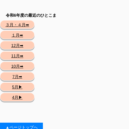
令和6年度の最近のひとこま
３月・４月➡
１月➡
12月➡
11月➡
10月➡
7月➡
5月▶
4月▶
▲ページトップへ