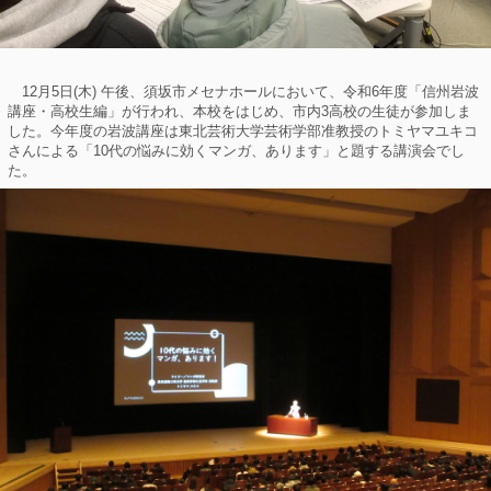
12月5日(木) 午後、須坂市メセナホールにおいて、令和6年度「信州岩波
講座・高校生編」が行われ、本校をはじめ、市内3高校の生徒が参加しま
した。今年度の岩波講座は東北芸術大学芸術学部准教授のトミヤマユキコ
さんによる「10代の悩みに効くマンガ、あります」と題する講演会でし
た。