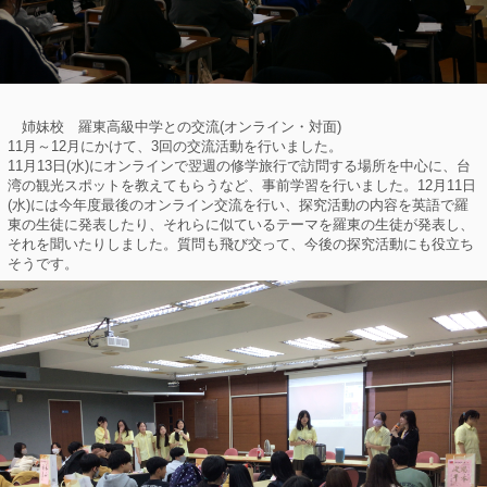
姉妹校 羅東高級中学との交流(オンライン・対面)
11月～12月にかけて、3回の交流活動を行いました。
11月13日(水)にオンラインで翌週の修学旅行で訪問する場所を中心に、台
湾の観光スポットを教えてもらうなど、事前学習を行いました。12月11日
(水)には今年度最後のオンライン交流を行い、探究活動の内容を英語で羅
東の生徒に発表したり、それらに似ているテーマを羅東の生徒が発表し、
それを聞いたりしました。質問も飛び交って、今後の探究活動にも役立ち
そうです。