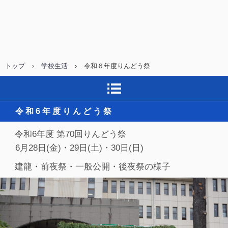
トップ
›
学校生活
›
令和６年度りんどう祭
令 和 6 年 度 り ん ど う 祭
令和6年度 第70回りんどう祭
6月28日(金)・29日(土)・30日(日)
建龍・前夜祭・一般公開・後夜祭の様子