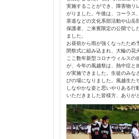
実施することができ、障害物リ
がりました。午後は、コーラス
茶道などの文化系部活動や山岳
保護者、ご来賓限定の公開でした
ました。
お昼前から雨が強くなったため
閉祭式に組み込まれ、大輪の花
ここ数年新型コロナウィルスの
が、今年の風越祭は、熱中症と
が実施できました。生徒のみな
びの場になりました。風越生た
しなやかな姿と思いやりある行
いただきました皆様方、ありが