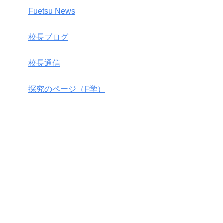
Fuetsu News
校長ブログ
校長通信
探究のページ（F学）