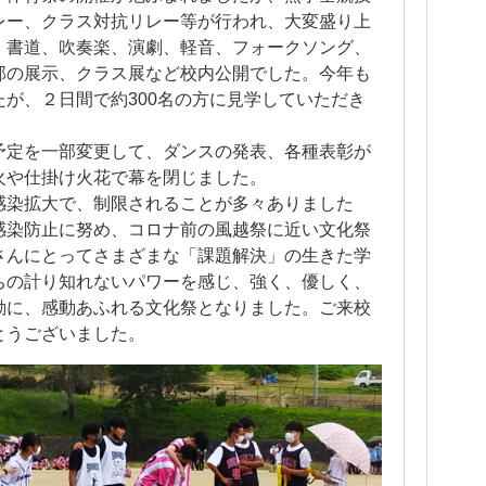
レー、クラス対抗リレー等が行われ、大変盛り上
、書道、吹奏楽、演劇、軽音、フォークソング、
部の展示、クラス展など校内公開でした。今年も
が、２日間で約300名の方に見学していただき
予定を一部変更して、ダンスの発表、各種表彰が
火や仕掛け火花で幕を閉じました。
感染拡大で、制限されることが多々ありました
感染防止に努め、コロナ前の風越祭に近い文化祭
さんにとってさまざまな「課題解決」の生きた学
ちの計り知れないパワーを感じ、強く、優しく、
動に、感動あふれる文化祭となりました。ご来校
とうございました。