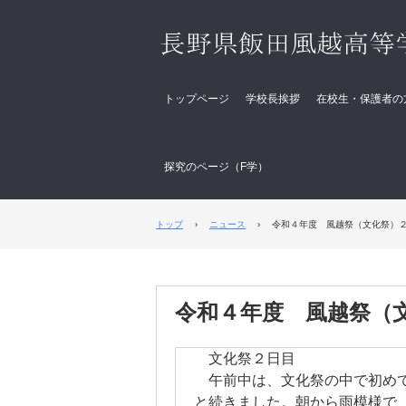
トップページ
学校長挨拶
在校生・保護者の
探究のページ（F学）
トップ
›
ニュース
›
令和４年度 風越祭（文化祭）
令和４年度 風越祭（
文化祭２日目
午前中は、文化祭の中で初めて
と続きました。朝から雨模様で