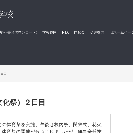
方へ(書類ダウンロード)
学校案内
PTA
同窓会
交通案内
旧ホームペー
２日目
文化祭）２日目
の体育祭を実施、午後は校内祭、閉祭式、花火
、体育祭の開催が危ぶまれましたが、無事全競技