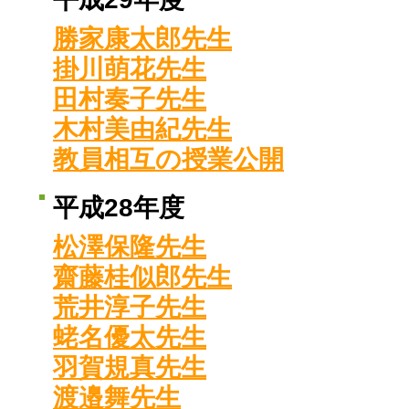
勝家康太郎先生
掛川萌花先生
田村奏子先生
木村美由紀先生
教員相互の授業公開
平成28年度
松澤保隆先生
齋藤桂似郎先生
荒井淳子先生
蛯名優太先生
羽賀規真先生
渡邉舞先生