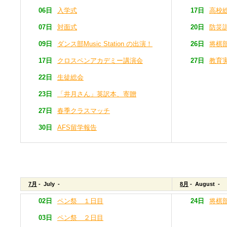
06日
入学式
17日
高校
07日
対面式
20日
防災
09日
ダンス部Music Station の出演！
26日
将棋
17日
クロスペンアカデミー講演会
27日
教育
22日
生徒総会
23日
「井月さん」英訳本、寄贈
27日
春季クラスマッチ
30日
AFS留学報告
7月
- July -
8月
- August -
02日
ペン祭 １日目
24日
将棋
03日
ペン祭 ２日目