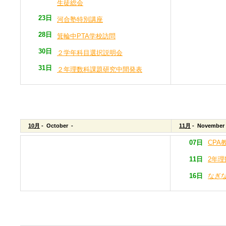
生徒総会
23日
河合塾特別講座
28日
箕輪中PTA学校訪問
30日
２学年科目選択説明会
31日
２年理数科課題研究中間発表
10月
- October -
11月
- November
07日
CPA
11日
2年
16日
なぎ