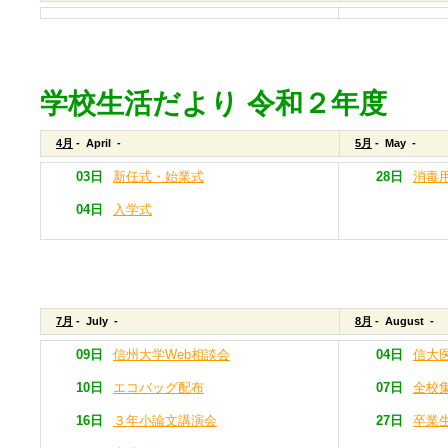
学校生活だより 令和２年度
4月
- April -
5月
- May -
03日
新任式・始業式
28日
消毒
04日
入学式
7月
- July -
8月
- August -
09日
信州大学Web相談会
04日
信大
10日
エコバッグ配布
07日
全校
16日
３年小論文講演会
27日
卒業