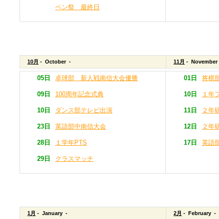
ペン祭 最終日
10月
- October -
11月
- November
05日
卓球部 新人戦南信大会優勝
01日
将棋
09日
100周年記念式典
10日
１年
10日
ダンス部テレビ出演
11日
２年
23日
英語部中南信大会
12日
２年
28日
１学年PTS
17日
英語
29日
クラスマッチ
1月
- January -
2月
- February -