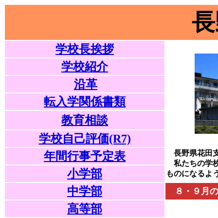
長
学校長挨拶
学校紹介
沿革
転入学関係書類
教育相談
学校自己評価(R7)
長野県花田支
年間行事予定表
私たちの学
小学部
ものになるよ
中学部
８・９月
高等部