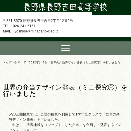
〒381-8570 長野県長野市吉田2丁目12番9号
TEL：026-241-6161
MAIL：yoshida@m.nagano-c.ed.jp
トップ
›
令和４年（2022年）５月
›
世界の弁当デザイン発表（ミニ探究②）を行いました
世界の弁当デザイン発表（ミニ探究②）を
行いました
5/28公開授業では、英語の授業を利用して1学年全クラスで「世界の弁
当デザイン発表」を行いました。
これは、「担当地域をコンセプトにした弁当」を企画して発表するプレ
ゼンテーションで、