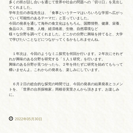
多くの班が話し合いを通じて世界や社会の問題への「切り口」を見出し
てくれました。
学年主任の赤塩先生は、「食事というテーマはいろいろな学習へ広がっ
ていく可能性のあるテーマだ」と言っていました。
今回の発表を通して海外の食文化はもちろん、国際情勢、健康、栄養、
食品ロス、宗教、人種、経済格差、生物、自然環境など
様々な分野を調べてくれました。どこかの分野に興味を持てると、大学
で学びたいことなどにつながってくるかもしれませんね。
１年次は、今回のようなミニ探究を何回か行います。２年次にそれぞ
れが興味のある分野を研究する「１人１研究」を行います。
興味のある分野が見つかったら、２年を待たずに研究を始めてもらって
構いませんよ。これからの発表も、楽しみにしています。
６月２日の総合的な探究の時間では、今回の発表の結果発表とコメン
トを、「世界の台所探検家」岡根谷実里さんから頂きます。お楽しみ
に。
2022年05月30日