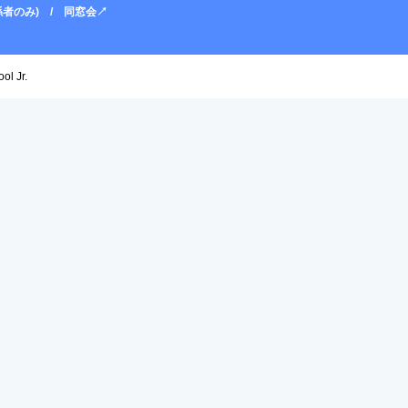
者のみ)
同窓会↗
ol Jr.