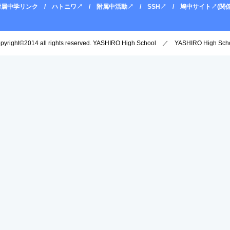
附属中学リンク
ハトニワ↗
附属中活動↗
SSH↗
鳩中サイト↗(関係
opyright©2014 all rights reserved. YASHIRO High School ／ YASHIRO High Scho