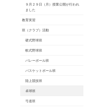
９月２９日（月）授業公開が行われ
ました
教育実習
班（クラブ）活動
硬式野球班
軟式野球班
バレーボール班
バスケットボール班
陸上競技班
卓球班
弓道班