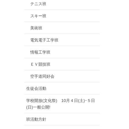
テニス班
スキー班
美術班
電気電子工学班
情報工学班
ＥＶ競技班
空手道同好会
生徒会活動
学校開放(文化祭) 10月４日(土)･５日
(日)一般公開!
班活動方針