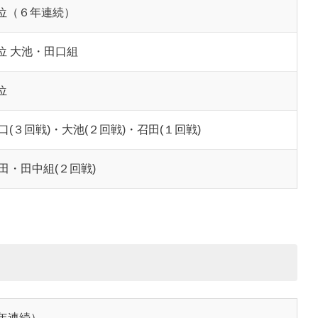
位（６年連続）
位 大池・田口組
位
口(３回戦)・大池(２回戦)・召田(１回戦)
田・田中組(２回戦)
年連続）