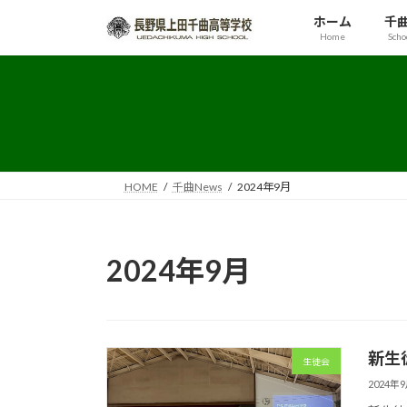
コ
ナ
ホーム
千曲
ン
ビ
Home
Scho
テ
ゲ
ン
ー
ツ
シ
へ
ョ
ス
ン
キ
に
ッ
移
HOME
千曲News
2024年9月
プ
動
2024年9月
新生
生徒会
2024年