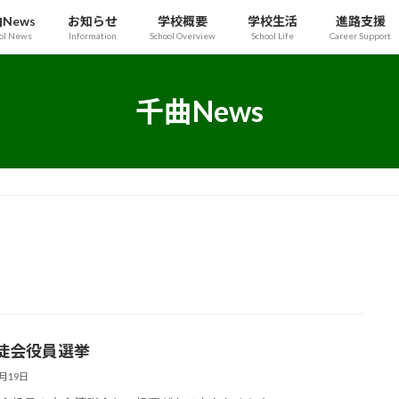
News
お知らせ
学校概要
学校生活
進路支援
ol News
Information
School Overview
School Life
Career Support
千曲News
徒会役員選挙
9月19日