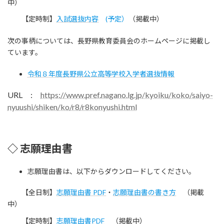
中）
【定時制】
入試選抜内容
(予定）
（掲載中）
次の事柄については、長野県教育委員会のホームページに掲載し
ています。
令和８年度長野県公立高等学校入学者選抜情報
URL :
https://www.pref.nagano.lg.jp/kyoiku/koko/saiyo-
nyuushi/shiken/ko/r8/r8konyushi.html
◇ 志願理由書
志願理由書は、以下からダウンロードしてください。
【全日制】
志願理由書 PDF
・
志願理由書の書き方
（掲載
中）
【定時制】
志願理由書PDF
（掲載中）