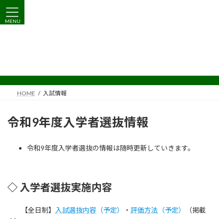
コ
ナ
ン
ビ
MENU
テ
ゲ
ン
ー
ツ
シ
入試情報
へ
ョ
ス
ン
キ
に
ッ
移
プ
動
HOME
入試情報
令和9年度入学者選抜情報
令和9年度入学者選抜の情報は随時更新していきます。
◇ 入学者選抜実施内容
【全日制】
入試選抜内容
（予定）
・
評価方法
（予定）
（掲載