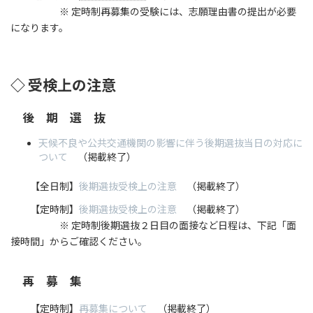
※ 定時制再募集の受験には、志願理由書の提出が必要
になります。
◇ 受検上の注意
後 期 選 抜
天候不良や公共交通機関の影響に伴う後期選抜当日の対応に
ついて
（掲載終了）
【全日制】
後期選抜受検上の注意
（掲載終了）
【定時制】
後期選抜受検上の注意
（掲載終了）
※ 定時制後期選抜２日目の面接など日程は、下記「面
接時間」からご確認ください。
再 募 集
【定時制】
再募集について
（掲載終了）