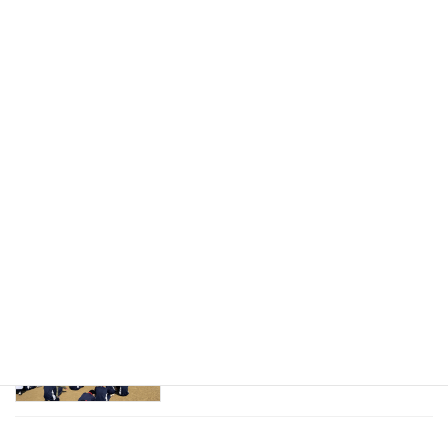
令和６年度 第２回生徒総会
生徒会
2024年11月28日
職員人権研修会 および ＰＴＡ講演会
PTA
2024年11月27日
令和６年度 秋季クラスマッチ
生徒会
2024年10月17日