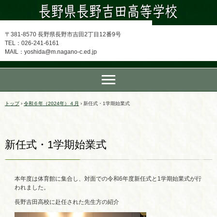
〒381-8570 長野県長野市吉田2丁目12番9号
TEL：026-241-6161
MAIL：yoshida@m.nagano-c.ed.jp
トップ
›
令和６年（2024年）４月
›
新任式・1学期始業式
新任式・1学期始業式
本年度は体育館に集合し、対面での令和6年度新任式と1学期始業式が行
われました。
長野吉田高校に赴任された先生方の紹介