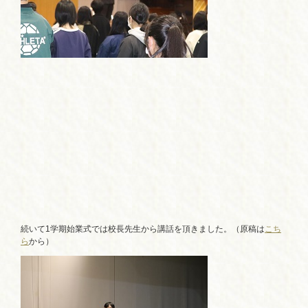
続いて1学期始業式では校長先生から講話を頂きました。（原稿は
こち
ら
から）