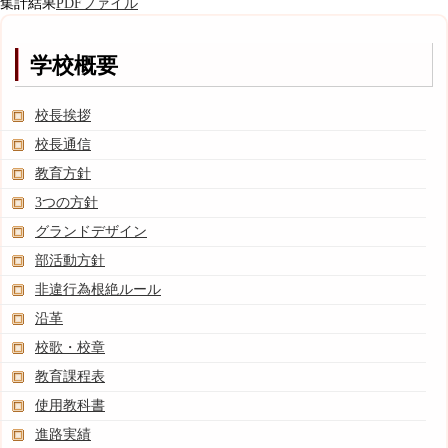
集計結果
PDFファイル
学校概要
校長挨拶
校長通信
教育方針
3つの方針
グランドデザイン
部活動方針
非違行為根絶ルール
沿革
校歌・校章
教育課程表
使用教科書
進路実績