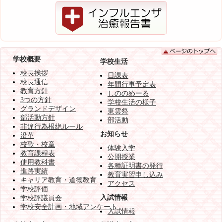
学校概要
学校生活
校長挨拶
日課表
校長通信
年間行事予定表
教育方針
しののめーる
3つの方針
学校生活の様子
グランドデザイン
東雲祭
部活動方針
部活動
非違行為根絶ルール
お知らせ
沿革
校歌・校章
体験入学
教育課程表
公開授業
使用教科書
各種証明書の発行
進路実績
教育実習申し込み
キャリア教育・道徳教育
アクセス
学校評価
入試情報
学校評議員会
学校安全計画・地域アンケート
入試情報