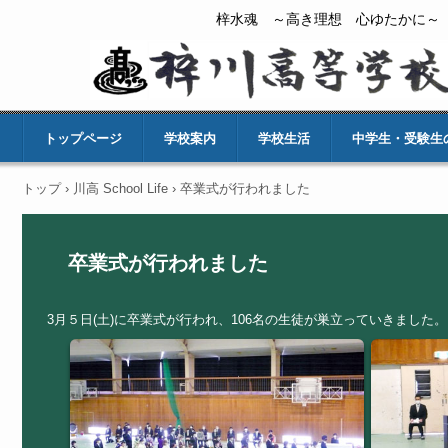
梓水魂 ～高き理想 心ゆたかに～
トップページ
学校案内
学校生活
中学生・受験生
トップ
›
川高 School Life
›
卒業式が行われました
卒業式が行われました
3月５日(土)に卒業式が行われ、106名の生徒が巣立っていきまし