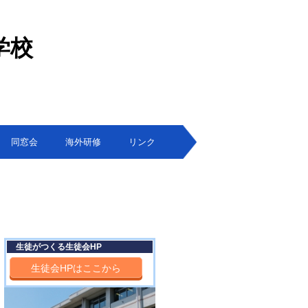
学校
同窓会
海外研修
リンク
生徒がつくる生徒会HP
生徒会HPはここから