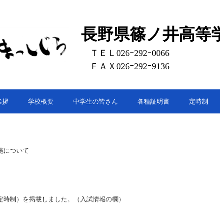
長野県篠ノ井高等
ＴＥＬ026ｰ292ｰ0066
ＦＡＸ026ｰ292ｰ9136
挨拶
学校概要
中学生の皆さん
各種証明書
定時制
施について
定時制）を掲載しました。（入試情報の欄）