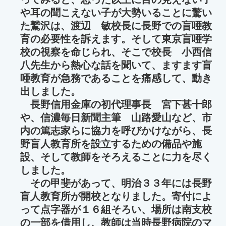
や耳の聞こえない子が大勢いることに驚い
た鷲沢は、渡辺 敏校長に長野での盲唖教
育の必要性を訴えます。そして東京盲唖学
校の視察を命じられ、そこで校長 小西信
八先生から熱心な話を聞いて、ますます盲
唖教育が急務であることを痛感して、動き
出しました。
長野信用金庫の初代理事長 宮下甚十郎
や、信濃毎日新聞主筆 山路愛山など、市
内の篤志家らに協力を呼びかけながら、長
野盲人教育所を設立するための備品や施
設、そして教師をそろえることに力を尽く
しました。
その甲斐があって、明治３３年には長野
盲人教育所が開校となりました。寄付によ
って点字器が１６組そろい、場所は南支校
の一部を借用し、教師は当時長野病院のマ