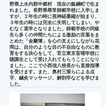
野県上水内郡中郷村 現在の飯綱町で生ま
れました。長野県尋常師範学校に入学しま
すが、２年生の時に視神経萎縮が始まり、
３年生の時には完全に失明してしまい、や
むなく退学となりました。師範学校の同級
生ら多くの仲間たちによる激励の言葉をま
とめた「金蘭簿」を心の支えにしながら花
岡は、自分のような目の不自由なものに教
育をする決心をして、官立東京盲唖学校に
聴講生として受け入れてもらうことになり
ました。ここで小西信八校長から直接指導
を受けます。また、奥村三策らによる点
字、鍼灸マッサージ、解剖学などを学びま
した。