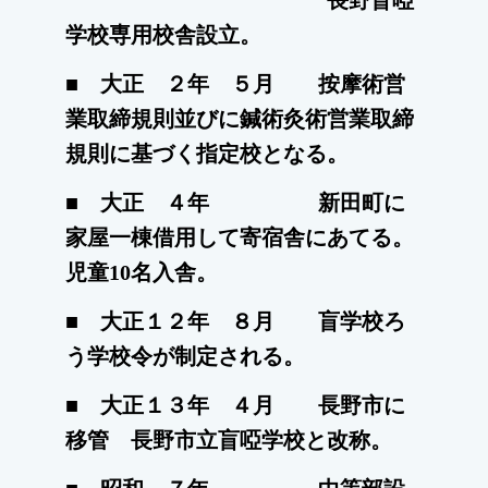
長野盲啞
学校専用校舎設立。
■ 大正 ２年 ５月 按摩術営
業取締規則並びに鍼術灸術営業取締
規則に基づく指定校となる。
■ 大正 ４年 新田町に
家屋一棟借用して寄宿舎にあてる。
児童10名入舎。
■ 大正１２年 ８月 盲学校ろ
う学校令が制定される。
■ 大正１３年 ４
月 長野市に
移管 長野市立盲啞学校と改称。