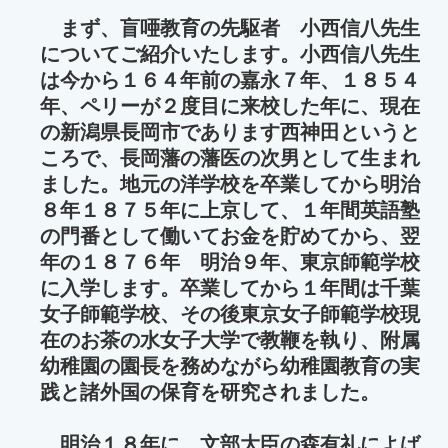
まず、盲唖教育の先駆者 小西信八先生
についてご紹介いたします。小西信八先生
は今から１６４年前の嘉永７年、１８５４
年、ペリーが２度目に来校した年に、現在
の新潟県長岡市であります西神田というと
ころで、長岡藩の藩医の次男として生まれ
ました。地元の洋学校を卒業してから明治
８年１８７５年に上京して、１年間英語塾
の門番として働いてお金を貯めてから、翌
年の１８７６年 明治９年、東京師範学校
に入学します。卒業してから１年間は千葉
女子師範学校、その後東京女子師範学校現
在のお茶の水女子大学で教鞭を執り、附属
幼稚園の園長を務めながら幼稚園教育の実
践と諸外国の保育を研究されました。
明治１８年に、文部大臣の森有礼によば