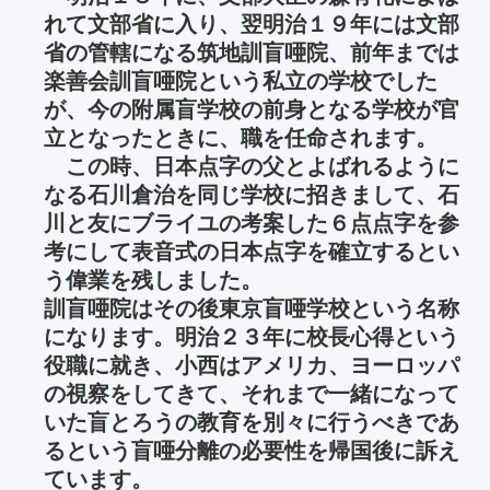
れて文部省に入り、翌明治１９年には文部
省の管轄になる筑地訓盲唖院、前年までは
楽善会訓盲唖院という私立の学校でした
が、今の附属盲学校の前身となる学校が官
立となったときに、職を任命されます。
この時、日本点字の父とよばれるように
なる石川倉治を同じ学校に招きまして、石
川と友にブライユの考案した６点点字を参
考にして表音式の日本点字を確立するとい
う偉業を残しました。
訓盲唖院はその後東京盲唖学校という名称
になります。明治２３年に校長心得という
役職に就き、小西はアメリカ、ヨーロッパ
の視察をしてきて、それまで一緒になって
いた盲とろうの教育を別々に行うべきであ
るという盲唖分離の必要性を帰国後に訴え
ています。