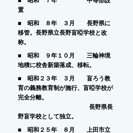
■ 昭和 ７年 中等部設
置
■ 昭和 ８年 ３月 長野県に
移管。長野県立長野盲啞学校と改
称。
■ 昭和 ９年１０月 三輪神境
地積に校舎新築落成、移転。
■ 昭和２３年 ３月 盲ろう教
育の義務教育制が施行、盲啞学校が
完全分離。
長野県長
野盲学校として独
立。
■ 昭和２５年 ８月 上田市立