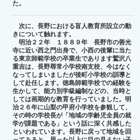
た。
次に、長野における盲人教育所設立の動
きについて触れます。
明治２２年 １８８９年 長野市の善光
寺に近い西之門出身で、小西の後輩に当た
る東京師範学校の卒業生であります鷲沢八
重吉は、長野尋常小学校南支校、今はなく
なってしまいましたが後町小学校の訓導と
して赴任します。徳島師範学校での経験を
生かして、能力別学級編制などの、当時と
しては画期的な教育を行っていました。明
治２６年に山梨の甲府小学校を参観して、
その時の学校長が「地域の学齢児全員の就
学が課題である」という話に深く共感した
といわれています。長野に戻って地域を回
ってみると、思った以上に目の見えない子