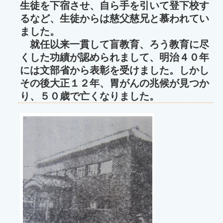
生徒を下宿させ、自ら手を引いて登下校す
るなど、生徒からは慈父慈兄と慕われてい
ました。
就任以来一貫して盲教育、ろう教育に尽
くした功績が認められまして、明治４０年
には文部省から表彰を受けました。しかし
その後大正１２年、胃がんの兆候が見つか
り、５０歳で亡くなりました。