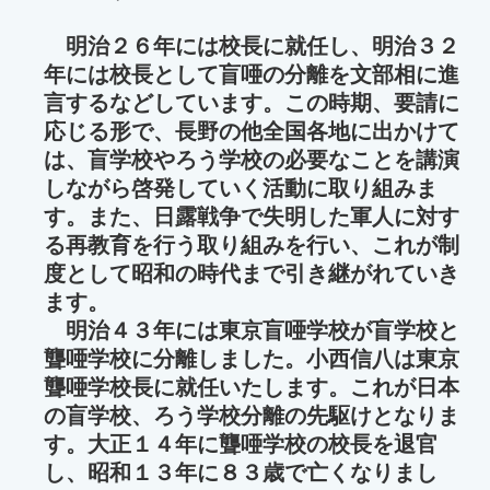
明治２６年には校長に就任し、明治３２
年には校長として盲唖の分離を文部相に進
言するなどしています。この時期、要請に
応じる形で、長野の他全国各地に出かけて
は、盲学校やろう学校の必要なことを講演
しながら啓発していく活動に取り組みま
す。また、日露戦争で失明した軍人に対す
る再教育を行う取り組みを行い、これが制
度として昭和の時代まで引き継がれていき
ます。
明治４３年には東京盲唖学校が盲学校と
聾唖学校に分離しました。小西信八は東京
聾唖学校長に就任いたします。これが日本
の盲学校、ろう学校分離の先駆けとなりま
す。大正１４年に聾唖学校の校長を退官
し、昭和１３年に８３歳で亡くなりまし