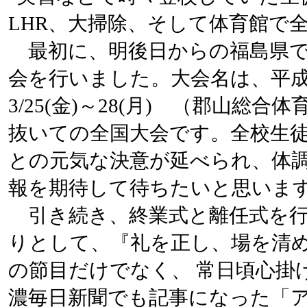
LHR、大掃除、そして体育館で
最初に、明後日からの福島県での
会を行いました。大会名は、平成
3/25(金)～28(月) （郡山
抜いての全国大会です。全校生徒
との元気な決意が延べられ、体
報を期待して待ちたいと思いま
引き続き、終業式と離任式を行
りとして、『礼を正し、場を清
の節目だけでなく、 常日頃心掛
濃毎日新聞でも記事になった「