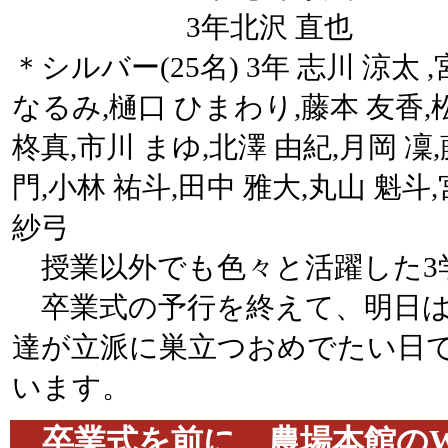
3年北沢 直也
＊シルバー(25名) 3年 志川 涼太 
なるみ,樋口 ひまわり,藤本 友香,
柊真,市川 まゆ,北澤 由紀,月岡 凜,
門,小林 祐斗,田中 雅大,丸山 魁斗
紗弓
授業以外でも色々と活躍した3
卒業式の予行を終えて、明日は
達が立派に巣立つおめでたい日
います。
卒業式を前に、農場本館のW