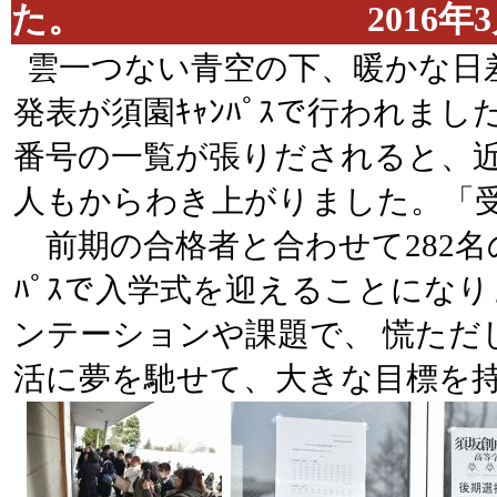
た。 2016年3月18
雲一つない青空の下、暖かな日
発表が須園ｷｬﾝﾊﾟｽで行われまし
番号の一覧が張りだされると、
人もからわき上がりました。「
前期の合格者と合わせて282名の創
ﾊﾟｽで入学式を迎えることにな
ンテーションや課題で、 慌ただ
活に夢を馳せて、大きな目標を