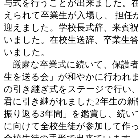
与式を行うことが出来ました。
えられて卒業生が入場し、 担任
迎えました。学校長式辞、来賓
いました。在校生送辞、卒業生答
いました。
厳粛な卒業式に続いて、保護者
生を送る会」が和やかに行われま
の引き継ぎ式をステージで行い、
君に引き継がれました2年生の新
振り返る3年間」を鑑賞し、続い
に向けて全校生徒が参加して作っ