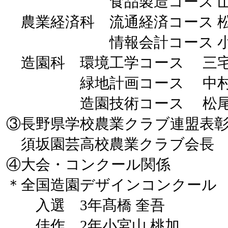
食品製造コース 山﨑
農業経済科 流通経済コース 松
情報会計コース 小平
造園科 環境工学コース 三宅
緑地計画コース 中村 
造園技術コース 松尾 
③長野県学校農業クラブ連盟表
須坂園芸高校農業クラブ会長 
④大会・コンクール関係
＊全国造園デザインコンクール
入選 3年髙橋 奎吾
佳作 2年小宮山 桃加