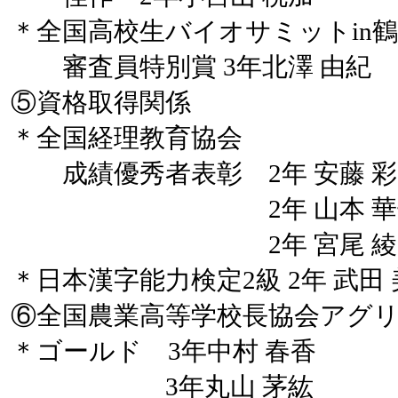
＊全国高校生バイオサミットin
審査員特別賞 3年北澤 由紀
⑤資格取得関係
＊全国経理教育協会
成績優秀者表彰 2年 安藤 彩
2年 山本 華
2年 宮尾 綾
＊日本漢字能力検定2級 2年 武田
⑥全国農業高等学校長協会アグ
＊ゴールド 3年中村 春香
3年丸山 茅紘