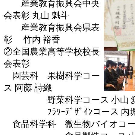
産業教育振興会中央
会表彰 丸山 魁斗
産業教育振興会県表
彰 竹内 裕香
②全国農業高等学校校長
会表彰
園芸科 果樹科学コー
ス 阿藤 詩織
野菜科学コース 小山 
ﾌﾗﾜｰﾃﾞｻﾞｲﾝコース 内堀
食品科学科 微生物バイオコース