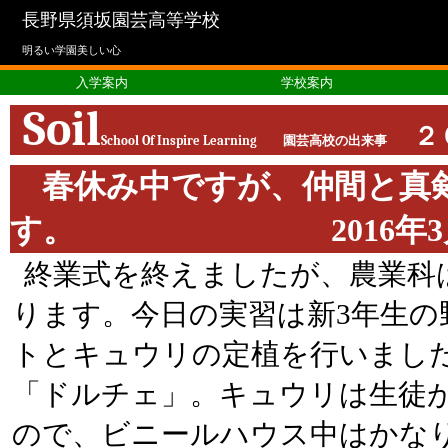
長野県須坂園芸高等学校
明るい学園美しい心
入学案内
学校案内
Soil
２
School Of Inspire Learning
園芸高校の出来事
春休み中ですが、仲間と真
す。 2016年3月24
終業式を終えましたが、農業科
ります。今日の実習は新3年生
トとキュウリの定植を行いました
「ドルチェ」。キュウリは生徒
ので、ビニールハウス中はかな