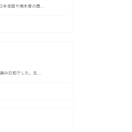
日本全国や南木曽の歴…
茶摘み日和でした。生…