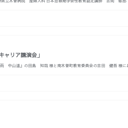
長野県立木曽病院 産婦人科 日本思春期学会性教育認定講師 吉岡 郁
キャリア講演会」
雨 中山道』の田島 知哉 様と南木曽町教育委員会の吉田 健吾 様に