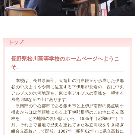
トップ
長野県松川高等学校のホームページへようこ
そ。
本校は、長野県南部、天竜川の河岸段丘が形成した伊那
谷の中央よりやや南に位置する下伊那郡北端の、西に中央
アルプスの氷河地形を、東に南アルプスの高峰を一望する
風光明媚な丘の上にあります。
県南部の中心都市である飯田市と上伊那南部の拠点駒ケ
根市からほぼ等距離にある上下伊那郡境のこの地に公立高
校を……との地域の強い願いから、1985年（昭和60年）４
月、それまで当地で歴史を重ねてきた私立高校を引き継ぎ
組合立高校として開校、1987年（昭和62年）に県立高校に