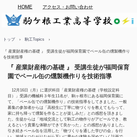
HOME
アクセス・お問い合わせ
トップ
›
駒工Topics
›
『 産業財産権の基礎 』 受講生徒が福岡保育園でペール缶の燻製機作り
を技術指導
『 産業財産権の基礎 』 受講生徒が福岡保育
園でペール缶の燻製機作りを技術指導
12月16日（月）に選択科目「産業財産権の基礎（学校設定科
目）」受講の機械科３年生11名が、駒ヶ根市にある福岡保育園に
て、「ペール缶での燻製機作り」の技術指導をしてきました。一般
募集の参加者からは「高校生に丁寧に物づくりを教えてもらって、
家に持ち帰って燻製を作ることが楽しみだ」との感想を頂きまし
た。生徒からは「地域交流として駒工の物作りがアピールでき、教
えるという貴重な体験ができて良かった」との感想がありました。
引き続きペール缶を活用した「物づくりを通した学びの会」を行
い、地域とつながりながら互いに豊かな体験を深めていく計画で