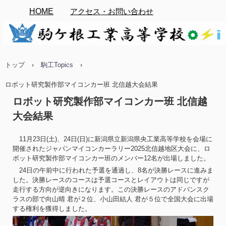
HOME
アクセス・お問い合わせ
トップ
›
駒工Topics
›
ロボット研究製作部マイコンカー班 北信越大会結果
ロボット研究製作部マイコンカー班 北信越
大会結果
11月23日(土)、24日(日)に新潟県立新潟県央工業高等学校を会場に
開催されたジャパンマイコンカーラリー2025北信越地区大会に、ロ
ボット研究製作部マイコンカー班のメンバー12名が出場しました。
24日の午前中に行われた予選を通過し、8名が決勝レースに進みま
した。決勝レースのコースは予選コースとレイアウトは同じですが
走行する方向が逆向きになります。この決勝レースのアドバンスク
ラスの部で向山晴 君が２位、小山田結人 君が５位で全国大会に出場
する権利を獲得しました。