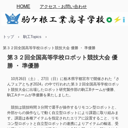
HOME
アクセス・お問い合わせ
トップ
›
駒工Topics
›
第３２回全国高等学校ロボット競技大会 優勝 ・ 準優勝
第３２回全国高等学校ロボット競技大会 優
勝 ・ 準優勝
10月26日（土）、27日（日）に栃木県宇都宮市で開催された『さ
んフェアとちぎ2024』の中で行われた第３２回全国高等学校ロボッ
ト競技大会に出場したロボット研究製作部の駒工Bチームが優勝、
駒工Aチームが準優勝を果たしました。
競技は競技時間３分間で選手が操作するリモコン型ロボットと、
外部からの操作なしで動く自立型ロボットにより課題に取り組みま
す。課題は各種アイテムを指定されたエリアに設置すること、リモ
コン型ロボットと自立型ロボットの連携によりアイテムの輸送、受