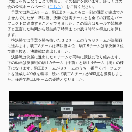
け渡しをおこなうことで得点し、その合計を競います。詳しくは大
会の公式ホームページ（
こちら
） をご覧ください。
予選では駒工Aチーム、駒工Bチームともに一部の課題が達成でき
ませんでしたが、準決勝、決勝では両チームとも全ての課題をパー
フェクトに達成することができました。この場合はルールで競技終
了と宣言した時間から競技終了時間までの残り時間を得点に加算し
ます。
準決勝では予選を勝ち抜いた３２チームのうち８チームが決勝戦
に進みます。駒工Aチームは準決勝４位、駒工Bチームは準決勝３位
で勝ち抜き、決勝戦に進出しました。
決勝戦は決勝に進出した８チームが同時に競技に取り組みます。
下の動画は決勝戦の駒工Aチーム（手前）と駒工Bチーム（奥）の様
子になります。駒工Bチームが８チームのうち一番早くパーフェク
トを達成し499点を獲得、続いて駒工A チームが493点を獲得しまし
た。僅差で駒工Bチームの優勝となりました。