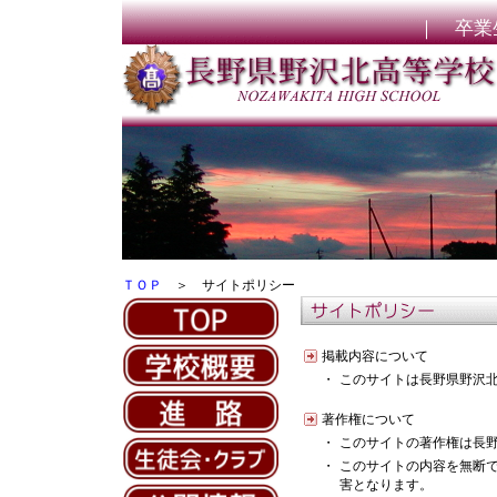
｜
卒業
ＴＯＰ
＞ サイトポリシー
掲載内容について
・
このサイトは長野県野沢
著作権について
・
このサイトの著作権は長
・
このサイトの内容を無断
害となります。