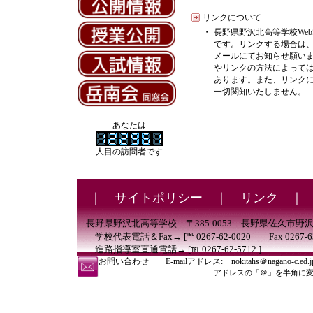
リンクについて
・
長野県野沢北高等学校Web
です。リンクする場合は
メールにてお知らせ願い
やリンクの方法によって
あります。また、リンク
一切関知いたしません。
あなたは
人目の訪問者です
｜
サイトポリシー
｜
リンク
長野県野沢北高等学校 〒385-0053 長野県佐久市野沢4
学校代表電話＆Fax→ [℡ 0267-62-0020 Fax 0267-63-
進路指導室直通電話→ [℡ 0267-62-5712 ]
お問い合わせ E-mailアドレス: nokitahs＠nagano-c.ed.j
アドレスの「＠」を半角に変えて