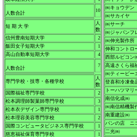
㈱キョウデン
10
人数合計
㈱サカイヤ
人
㈱サーチ
短 期 大 学
数
㈱ジャパンフ
信州豊南短期大学
2
㈱伸光製作所
飯田女子短期大学
1
伸和コントロ
高山自動車短期大学
4
西部ルビコン
7
高遠さくら福
人数合計
㈱ティービー
人
専門学校・技専・各種学校
登喜和冷凍食
数
トーハツマリ
国際福祉専門学校
2
南信化成㈱
松本調理師製菓師専門学校
3
㈱南信精機製
松本衣デザイン専門学校
1
南重建設㈱
松本理容美容専門学校
2
パンの店 ニ
国際コンピュータビジネス専門学校
1
二光㈱
慈恵福祉保育専門学校
1