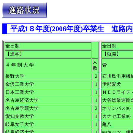
平成1８年度(2006年度)卒業生 進路内定状
全日制
全日制
【進学】
【就職】
人
４ 年 制 大 学
管 
数
長野大学
2
石川島汎用機
金沢工業大学
1
伊那愛犬
日本工業大学
1
ＮＥＣライテ
名古屋経済大学
1
大谷総業運輸
名古屋学院大学
2
オリンパス㈱
愛知文教大学
1
カナセ工業㈱
岐阜女子大学
1
亀八
岐阜経済大学
1
㈱キッツ 伊