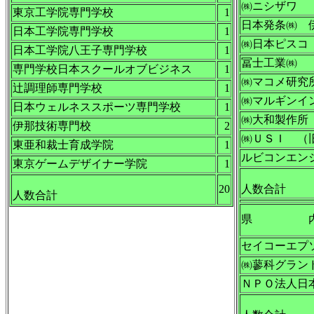
㈱ニシザワ
東京工学院専門学校
1
日本発条㈱ 
日本工学院専門学校
1
㈱日本ピスコ
日本工学院八王子専門学校
1
冨士工業㈱
専門学校日本スクールオブビジネス
1
㈱マコメ研究
辻調理師専門学校
1
㈱マルギンイ
日本ウェルネススポーツ専門学校
1
㈱大和製作所
伊那技術専門校
2
㈱ＵＳＩ （
東亜和裁士育成学院
1
ルビコンエン
東京ゲームデザイナー学院
1
20
人数合計
人数合計
県 
セイコーエプ
㈱蓼科グラン
ＮＰＯ法人日