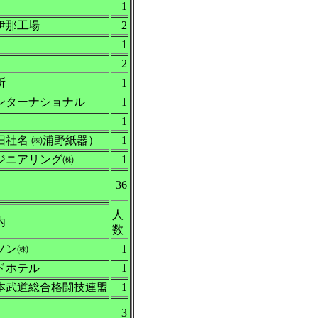
1
伊那工場
2
1
2
所
1
ンターナショナル
1
1
旧社名 ㈱浦野紙器）
1
ジニアリング㈱
1
36
人
内
数
ソン㈱
1
ドホテル
1
本武道総合格闘技連盟
1
3