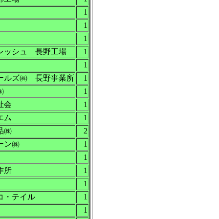
1
1
1
レッシュ 長野工場
1
1
ールズ㈱ 長野事業所
1
㈱
1
祉会
1
エム
1
品㈱
2
ーン㈱
1
1
作所
1
1
コ・テイル
1
1