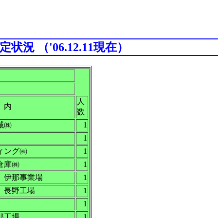
況 （'06.12.11現在）
人
内
数
械㈱
1
1
ィング㈱
1
倉庫㈱
1
 伊那事業場
1
 長野工場
1
1
那工場
1