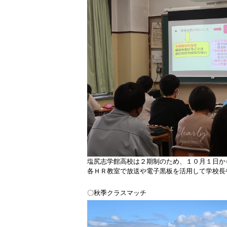
塩尻志学館高校は２期制のため、１０月１日か
各ＨＲ教室で放送や電子黒板を活用して学校長
〇秋季クラスマッチ