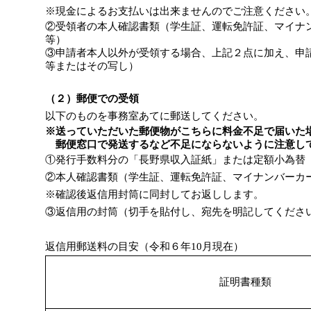
※現金によるお支払いは出来ませんのでご注意ください
②受領者の本人確認書類（学生証、運転免許証、マイナ
等）
③申請者本人以外が受領する場合、上記２点に加え、申
等またはその写し）
（２）郵便での受領
以下のものを事務室あてに郵送してください。
※送っていただいた郵便物がこちらに料金不足で届いた
郵便窓口で発送するなど不足にならないように注意し
①発行手数料分の「長野県収入証紙」または定額小為替
②本人確認書類（学生証、運転免許証、マイナンバーカ
※確認後返信用封筒に同封してお返しします。
③返信用の封筒（切手を貼付し、宛先を明記してくださ
返信用郵送料の目安（令和６年10月現在）
証明書種類