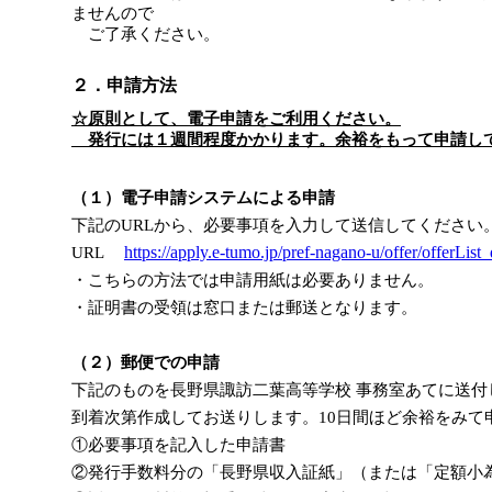
ませんので
ご了承ください。
２．申請方法
☆原則として、電子申請をご利用ください。
発行には１週間程度かかります。余裕をもって申請し
（１）電子申請システムによる申請
下記のURLから、必要事項を入力して送信してください
https://apply.e-tumo.jp/pref-nagano-u/offer/offerLi
URL
・こちらの方法では申請用紙は必要ありません。
・証明書の受領は窓口または郵送となります。
（２）郵便での申請
下記のものを長野県諏訪二葉高等学校 事務室あてに送付
到着次第作成してお送りします。10日間ほど余裕をみて
①必要事項を記入した申請書
②発行手数料分の「長野県収入証紙」（または「定額小