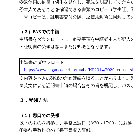
③返信用の封筒（切手を貼付し、宛先を明記してくださ
④本人であることを確認できる書類のコピー（学生証、
※コピーは、証明書交付の際、返信用封筒に同封して
（３）FAXでの申請
申請書をダウンロードし、必要事項を申請者本人が記入の上、FA
・証明書の受領は窓口または郵送となります。
申請書のダウンロード
https://www.nagano-c.ed.jp/futaba/HP2014/2020cyousa_sh
※内容や本人の確認のため連絡を取ることがあります。
※英文による証明書申請の場合はその旨を明記し、パス
３．受領方法
（１）窓口での受領
以下のものを持参し、事務室窓口（8:30～17:00）にお
①発行手数料分の「長野県収入証紙」