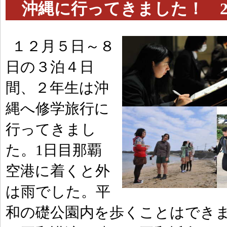
沖縄に行ってきました！ 2学年
１２月５日～８
日の３泊４日
間、２年生は沖
縄へ修学旅行に
行ってきまし
た。1日目那覇
空港に着くと外
は雨でした。平
和の礎公園内を歩くことはでき