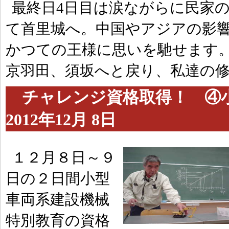
最終日4日目は涙ながらに民家
て首里城へ。中国やアジアの影
かつての王様に思いを馳せます。
京羽田、須坂へと戻り、私達の
チャレンジ資格取得！ ④
2012年12月 8日
１２月８日～９
日の２日間小型
車両系建設機械
特別教育の資格