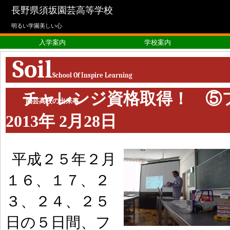
長野県須坂園芸高等学校
明るい学園美しい心
入学案内
学校案内
Soil
School Of Inspire Learning
チャレンジ資格取得！ ⑤
園芸高校の出来事
2013年 2月28日
平成２５年２月
１６、１７、２
３、２４、２５
日の５日間、フ