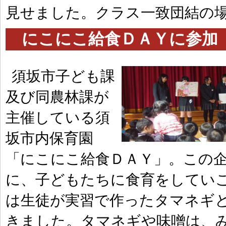
見せました。クラス一致団結の
にこにこ給食ＤＡＹに参加 | 2
須坂市子ども課
及び同農林課が
主催している須
坂市内保育園
「にこにこ給食ＤＡＹ」。この
に、子どもたちに食育をしていこ
は生徒が実習で作ったタマネギ
きました。タマネギや味噌は、