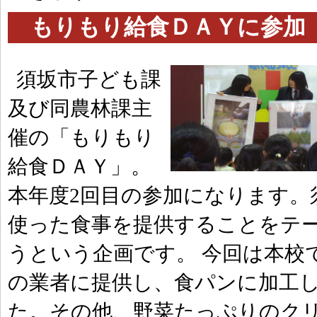
もりもり給食ＤＡＹに参加 | 2
須坂市子ども課
及び同農林課主
催の「もりもり
給食ＤＡＹ」。
本年度2回目の参加になります。
使った食事を提供することをテ
うという企画です。 今回は本校
の業者に提供し、食パンに加工
た。その他、野菜たっぷりのク