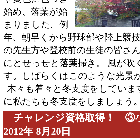
始め、落葉が始
まりました。例
年、朝早くから野球部や陸上競技
の先生方や登校前の生徒の皆さ
にとせっせと落葉掃き。 風が吹
す。しばらくはこのような光景
木々も着々と冬支度をしていま
に私たちも冬支度をしましょう
チャレンジ資格取得！ ③小
2012年 8月20日