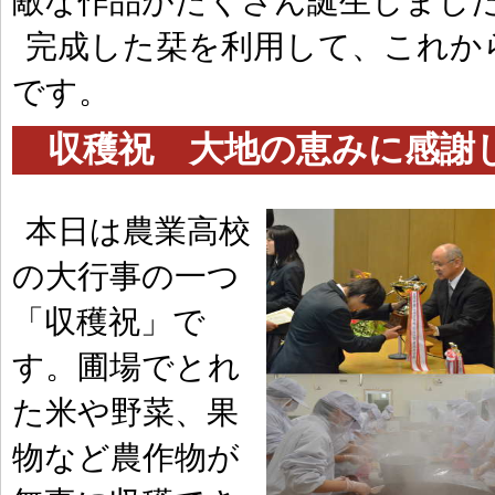
敵な作品がたくさん誕生しまし
完成した栞を利用して、これか
です。
収穫祝 大地の恵みに感謝して| 
本日は農業高校
の大行事の一つ
「収穫祝」で
す。圃場でとれ
た米や野菜、果
物など農作物が